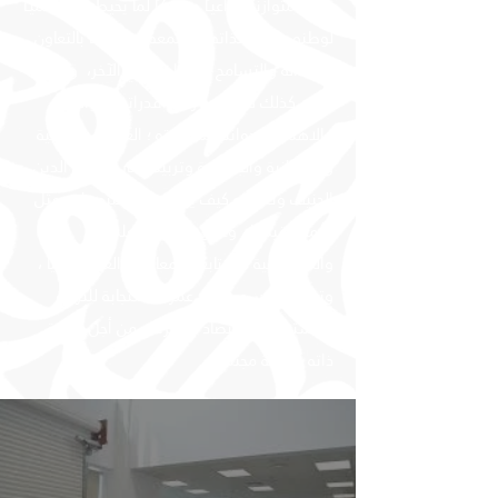
صالحـًا متوازنـًا ، واعيـًا ومدركـًا لما يحيط به ، منتميـًا
لوطنه ونافعـًا لذاته ومجتمعه ، ومؤمنـًا بالتعاون
والعدالة والتسامح واحترام الرأي الآخر، ولكي
يكون كذلك لا بد من رعاية قدراته ومواهبه
والاهتمام بجوانب شخصيته ؛ العقلية والروحية
والوجدانية والجسدية وتربيته على مبادئ الدين
الحنيف وتعليمه كيف يتعلم وتنشئته على مثل
الأمة وقيمها ، وعلى التفكير العلمي
والموضوعية ، ومتابعة المعارف والعلوم ذاتيا ،
وتطوير نفسه طوال عمره ،استجابة للتربية
المستديمة واقتصاد المعرفة، من أجل تحقيق
ذاته وخدمة مجتمعه .