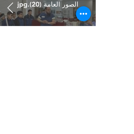
الصور العامة (20).jpg
سياسة التسجيل
|
اختبار القبول
|
تواصل معنا
© 2030 by highspeed.sa