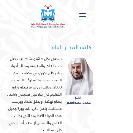
كلمة المدير العام
نسعى بكل همّة ونشاط لبناء جيل
يحب العلم والمعرفة، ويملك أدوات
بناء وطن يكون في مصاف الأمم
المتقدمة، ومواكبةً لرؤية المملكة
2030، وبالتوازي مع ما تبذله وزارة
التعليم في بناء جيل تعليمي راشد ،
الشيخ
يصنع نهضة، ويحقق حلمًا، ويرسم
سعد بن سعيد الغامدي
مستقبلاً باهرًا بإذن الله، ويردَّ جميل
هذه الدولة العظيمة التي بذلت
الغالي والنفيس لإسعاد أبنائها في
كل المجالات..