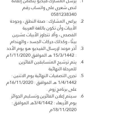
يرسل المشارك فيديو يتضمن إلقاءه 
لنص شعري على واتساب رقم 
0581238340
يراعي المشارك : صحة النطق ، وجودة 
الأبيات وأن تكون باللغة العربية 
الفصحى ، وألا تتجاوز الأبيات عشرين 
بيتًا ، وكذلك حركات الجسد ، والهندام
آخر موعد لإرسال الفيديو هو يوم الأحد 
: 15/3/1442 هـ الموافق 1/11/2020م 
يتم ترشيح المتسابقين الفائزين 
للمرحلة النهائية
تجرى التصفيات النهائية يوم الاثنين : 
1/4/1442 هـ الموافق : 16/11/2020م 
على برنامج زوم .
سيتم إعلان الفائزين وتسليم الجوائز 
يوم الأربعاء : 3/4/1442هـ الموافق : 
18/11/2020م